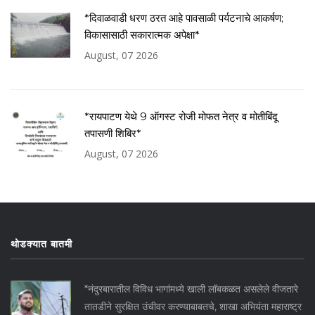
*दिवाळवाडी धरण ठरत आहे पावसाळी पर्यटनाचे आकर्षण;
विकासासाठी सकारात्मक अपेक्षा*
August, 07 2026
*रायपाटण येथे 9 ऑगस्ट रोजी मोफत नेत्र व मोतीबिंदू
तपासणी शिबिर*
August, 07 2026
थोडक्यात बातमी
*नंदुरबारातील विविध भागांमध्ये खाली लॉबकळत असलेले वीजतारे
तातडीने सुरक्षित उंचीवर करण्याबाबतचे, शाखा अभियंता महाराष्ट्र