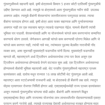
गुंतवणूकीमध्ये सहभागी व्हावे. कृषी क्षेत्रामध्ये किमान 5 हजार कोटी प्रतिवर्षी गुंतवणुकीचे
उद्दीष्ट ठेवण्यात आले आहे. त्यामुळे या क्षेत्रामध्ये आता गुंतवणुकीला नवीन संधी उपलब्ध
असणार आहेत. त्यामुळे बँकांनी शेतकऱ्यांना जास्तीतजास्त पतपुरवठा करावा. त्याचा
बँकांना फायदाच होणार आहे. कृषी क्षेत्र आता फक्त सहाय्यक आणि पुनर्वसनात्मक
असणार नाही तर एक व्यवसाय म्हणून त्याकडे पाहण्यात येईल. यामध्ये बँकांनी त्यांची
भूमिका पार पाडावी. शेतकऱ्यांसाठी आणि या योजनांमध्ये चांगले काम करणाऱ्यांना सन्मानित
करण्याचे धोरण ठरवावे. जेणेकरून आणखी चांगले काम करण्याची प्रेरणा मिळेल आणि जे
चांगले काम करणार नाही, त्यांची नावे घ्या, त्यांच्यावर पुढच्या बैठकीत नाराजीची नोंद
व्यक्त करा, अशा सूचनाही मुख्यमंत्री फडणवीस यांनी दिल्या. मुख्यमंत्री फडणवीस
म्हणाले की, महाराष्ट्राने अर्धा ट्रिलीयन अर्थव्यवस्थेचा टप्पा पार केला असून एक
ट्रिलीयन अर्थव्यवस्था होण्याकडे वेगाने वाटचाल सुरू आहे. एक ट्रिलीयन अर्थव्यवस्था
होण्यामध्ये बँकांची भूमिका महत्वाची आहे. थेट परकीय गुंतवणुकीमध्ये महाराष्ट्र प्रथम
क्रमांकावर आहे. दावोस मधून राज्यात 16 लाख कोटींची थेट गुंतवणूक आली आहे.
महाराष्ट्र आता स्टार्टअप्सची राजधानी आहे. या क्षेत्राकडे ही बँकांनी लक्ष द्यावे. त्यातून
मोठ्या प्रमाणावर रोजगार निर्मिती होणार आहे. एसएसएमईमध्येही राज्य प्रथम क्रमांकावर
असून त्यामध्ये गुंतवणुकीस चांगल्या संधी आहेत. बँकांनी आणि शासनाने मिळून
एमएसएमईच्या केंद्र आणि राज्याच्या योजनांचा लाभ लाभार्थ्यांपर्यंत पोहचवण्यासाठी एकत्र
प्रयत्न करणे गरजेचे आहे. त्यामुळे राज्यासह देशाची अर्थव्यवस्था मजबूत होण्यास मदत