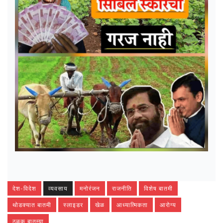
देश-विदेश
व्यवसाय
मनोरंजन
राजनीति
विशेष बातमी
थोडक्यात बातमी
स्लाइडर
खेळ
आध्यात्मिकता
आरोग्य
ठळक बातम्या