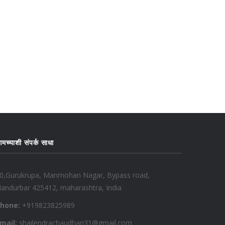
मच्याशी संपर्क साधा
0,Gurukrupa, Manmohan Nagar, Bypass road,
andurbar 425412, maharashtra, India
hone:
+919823825989
mail:
shailendrachaudhari31@gmail.com