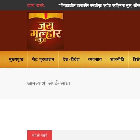
*जिल्ह्यातील शासकीय वसतीगृह प्रवेश प्रक्रिया सुरू; ऑ
ताजा खबरे:
मुख्यपृष्ठ
थेट प्रकाशन
देश-विदेश
व्यवसाय
राजनीति
विश
आमच्याशी संपर्क साधा
संपर्क फॉर्म