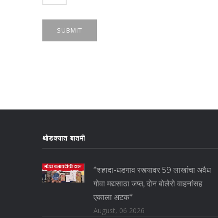
SUBMIT
थोडक्यात बातमी
*शहादा-धडगाव रस्त्यावर 59 लाखांचा अवैध
गोवा मद्यसाठा जप्त, दोन बोलेरो वाहनांसह
एकाला अटक*
August, 06 2026