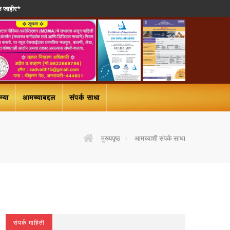
रक जाहीर*
*श्री तुळजाभवान
्या
आमच्याबद्दल
संपर्क साधा
मुख्यपृष्ठ
आमच्याशी संपर्क साधा
संपर्क माहिती